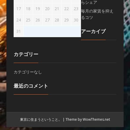
らシェア
17
18
19
20
21
22
23
毎月の家賃を抑え
るコツ
24
25
26
27
28
29
30
アーカイブ
31
カテゴリー
カテゴリーなし
最近のコメント
東京に住まうということ。
|
Theme by WowThemes.net