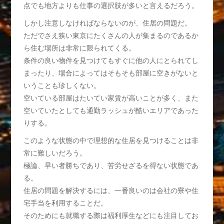
点でも地方よりも仕事の選択肢が多いと言えるだろう。
しかし注意しなければならないのが、住居の問題だ。
ただでさえ狭い東京にたくさんの人が集まるのであるか
ら住む場所は非常に限られてくる。
条件の良い物件を見つけてもすぐに他の人にとられてし
まったり、場合によってはそもそも部屋に空きがないと
いうことも珍しくない。
空いている部屋はたいてい家賃が高いことが多く、また
空いていたとしても通勤ラッシュが酷いエリアであった
りする。
このような状態の中で理想的な住居を見つけることは非
常に難しいだろう。
極論、早い者勝ちであり、苦労せざるを得ない状態であ
る。
住居の問題を解決するには、一番良いのは会社の寮や住
宅手当を利用することだ。
そのためにも就職する際は福利厚生などにも注目してお