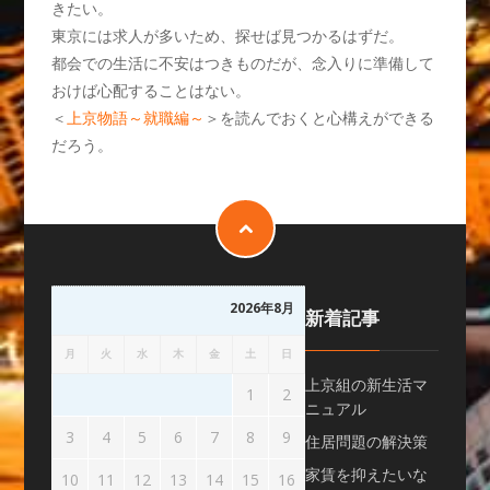
きたい。
東京には求人が多いため、探せば見つかるはずだ。
都会での生活に不安はつきものだが、念入りに準備して
おけば心配することはない。
＜
上京物語～就職編～
＞を読んでおくと心構えができる
だろう。
2026年8月
新着記事
月
火
水
木
金
土
日
上京組の新生活マ
1
2
ニュアル
3
4
5
6
7
8
9
住居問題の解決策
家賃を抑えたいな
10
11
12
13
14
15
16