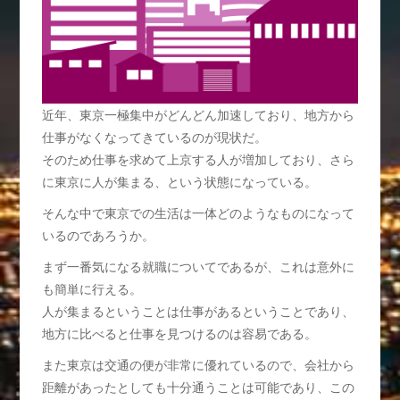
近年、東京一極集中がどんどん加速しており、地方から
仕事がなくなってきているのが現状だ。
そのため仕事を求めて上京する人が増加しており、さら
に東京に人が集まる、という状態になっている。
そんな中で東京での生活は一体どのようなものになって
いるのであろうか。
まず一番気になる就職についてであるが、これは意外に
も簡単に行える。
人が集まるということは仕事があるということであり、
地方に比べると仕事を見つけるのは容易である。
また東京は交通の便が非常に優れているので、会社から
距離があったとしても十分通うことは可能であり、この